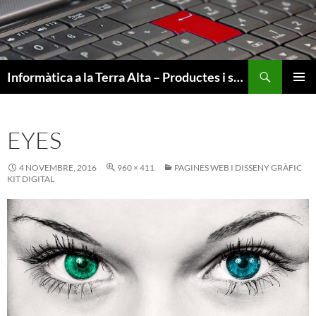
Cerca
Informàtica a la Terra Alta – Productes i serveis informàtics per a empreses, particulars i administració, venda, reparacions, pagines web…
VÉS
MENÚ
AL
PRINCI
CONTINGUT
EYES
4 NOVEMBRE, 2016
960 × 411
PAGINES WEB I DISSENY GRÀFIC
KIT DIGITAL